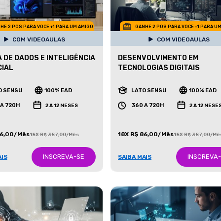
HE 2 POS PARA VOCE +1 PARA UM AMIGO
GANHE 2 POS PARA VOCE +1 PARA U
COM VIDEOAULAS
COM VIDEOAULAS
A DE DADOS E INTELIGÊNCIA
DESENVOLVIMENTO EM
CIAL
TECNOLOGIAS DIGITAIS
O SENSU
100% EAD
LATO SENSU
100% EAD
 A 720H
360 A 720H
2 A 12 MESES
2 A 12 MESE
86,00/Mês
18X R$ 86,00/Mês
18X R$ 387,00/Mês
18X R$ 387,00/Mê
INSCREVA-SE
INSCREVA
AIS
SAIBA MAIS