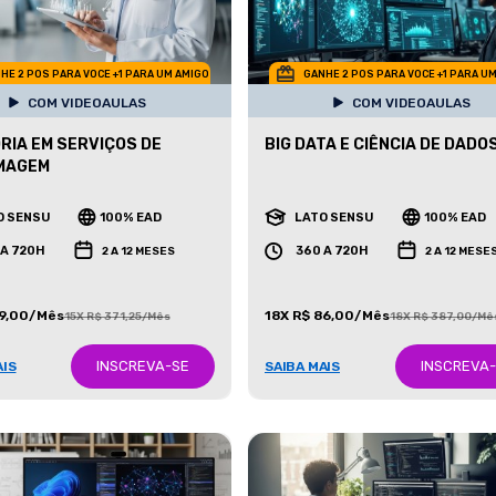
HE 2 POS PARA VOCE +1 PARA UM AMIGO
GANHE 2 POS PARA VOCE +1 PARA U
COM VIDEOAULAS
COM VIDEOAULAS
RIA EM SERVIÇOS DE
BIG DATA E CIÊNCIA DE DADO
MAGEM
O SENSU
100% EAD
LATO SENSU
100% EAD
 A 720H
360 A 720H
2 A 12 MESES
2 A 12 MESE
99,00/Mês
18X R$ 86,00/Mês
15X R$ 371,25/Mês
18X R$ 387,00/Mê
INSCREVA-SE
INSCREVA
AIS
SAIBA MAIS