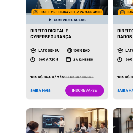
GANHE 2 POS PARA VOCE +1 PARA UM AMIGO
GAN
COM VIDEOAULAS
DIREITO DIGITAL E
DIREIT
CYBERSEGURANÇA
DADOS
LATO SENSU
100% EAD
LAT
360 A 720H
360
2 A 12 MESES
18X R$ 86,00/Mês
18X R$ 
18X R$ 387,00/Mês
INSCREVA-SE
SAIBA MAIS
SAIBA M