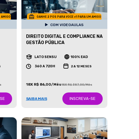
M AMIGO
GANHE 2 POS PARA VOCE +1 PARA UM AMIGO
COM VIDEOAULAS
DIREITO DIGITAL E COMPLIANCE NA
GESTÃO PÚBLICA
LATO SENSU
100% EAD
360 A 720H
S
2 A 12 MESES
18X R$ 86,00/Mês
s
18X R$ 387,00/Mês
-SE
INSCREVA-SE
SAIBA MAIS