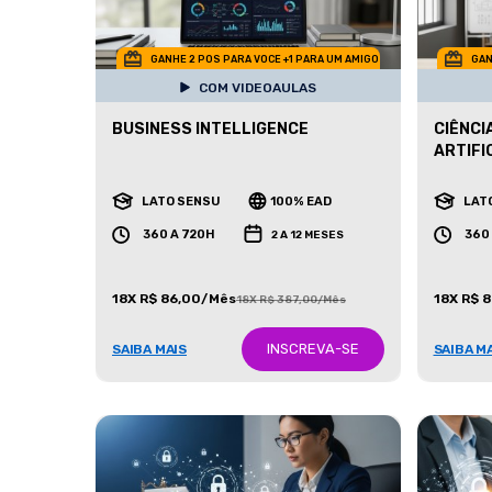
GANHE 2 POS PARA VOCE +1 PARA UM AMIGO
GAN
COM VIDEOAULAS
BUSINESS INTELLIGENCE
CIÊNCI
ARTIFI
LATO SENSU
100% EAD
LAT
360 A 720H
360
2 A 12 MESES
18X R$ 86,00/Mês
18X R$ 
18X R$ 387,00/Mês
INSCREVA-SE
SAIBA MAIS
SAIBA M