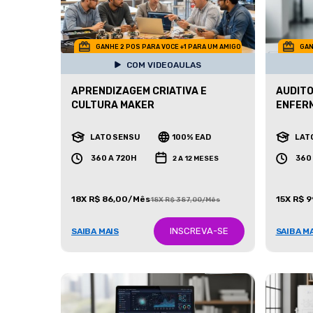
GANHE 2 POS PARA VOCE +1 PARA UM AMIGO
GAN
COM VIDEOAULAS
APRENDIZAGEM CRIATIVA E
AUDITO
CULTURA MAKER
ENFER
LATO SENSU
100% EAD
LAT
360 A 720H
360
2 A 12 MESES
18X R$ 86,00/Mês
15X R$ 
18X R$ 387,00/Mês
INSCREVA-SE
SAIBA MAIS
SAIBA M