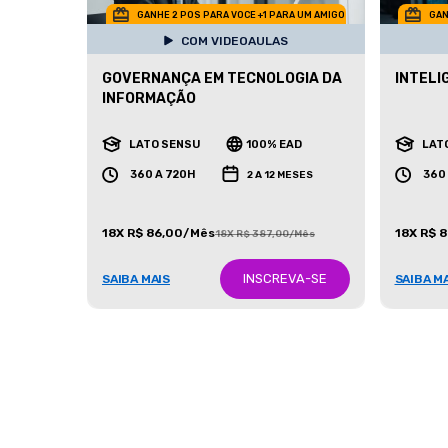
GANHE 2 POS PARA VOCE +1 PARA UM AMIGO
GAN
COM VIDEOAULAS
GOVERNANÇA EM TECNOLOGIA DA
INTELI
INFORMAÇÃO
LATO SENSU
100% EAD
LAT
360 A 720H
360
2 A 12 MESES
18X R$ 86,00/Mês
18X R$ 
18X R$ 387,00/Mês
INSCREVA-SE
SAIBA MAIS
SAIBA M