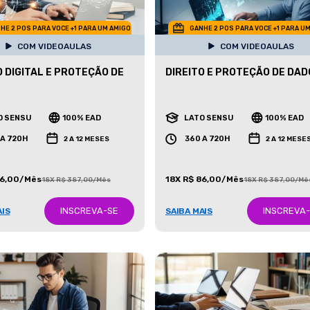
HE 2 POS PARA VOCE +1 PARA UM AMIGO
GANHE 2 POS PARA VOCE +1 PARA U
COM VIDEOAULAS
COM VIDEOAULAS
O DIGITAL E PROTEÇÃO DE
DIREITO E PROTEÇÃO DE DA
O SENSU
100% EAD
LATO SENSU
100% EAD
 A 720H
360 A 720H
2 A 12 MESES
2 A 12 MESE
86,00/Mês
18X R$ 86,00/Mês
18X R$ 387,00/Mês
18X R$ 387,00/Mê
INSCREVA-SE
INSCREVA
AIS
SAIBA MAIS