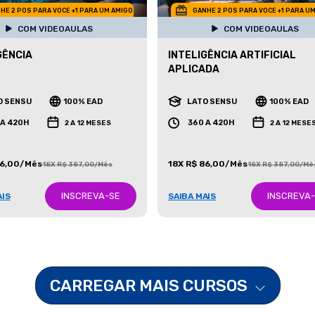
HE 2 POS PARA VOCE +1 PARA UM AMIGO
GANHE 2 POS PARA VOCE +1 PARA U
COM VIDEOAULAS
COM VIDEOAULAS
GÊNCIA
INTELIGÊNCIA ARTIFICIAL
APLICADA
O SENSU
100% EAD
LATO SENSU
100% EAD
 A 420H
360 A 420H
2 A 12 MESES
2 A 12 MESE
86,00/Mês
18X R$ 86,00/Mês
18X R$ 387,00/Mês
18X R$ 387,00/Mê
INSCREVA-SE
INSCREVA
AIS
SAIBA MAIS
CARREGAR MAIS CURSOS