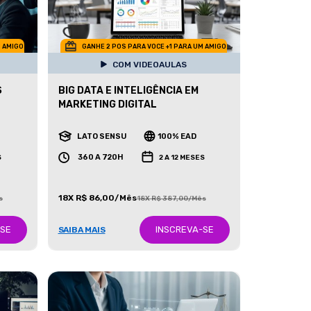
M AMIGO
GANHE 2 POS PARA VOCE +1 PARA UM AMIGO
COM VIDEOAULAS
S
BIG DATA E INTELIGÊNCIA EM
MARKETING DIGITAL
LATO SENSU
100% EAD
360 A 720H
S
2 A 12 MESES
18X R$ 86,00/Mês
s
18X R$ 387,00/Mês
-SE
INSCREVA-SE
SAIBA MAIS