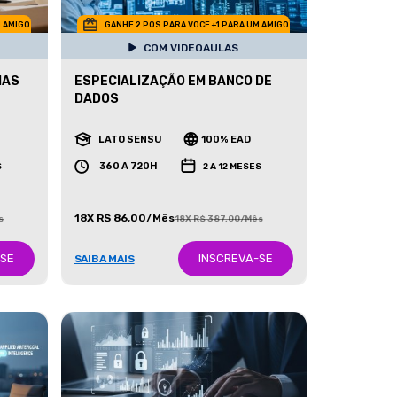
M AMIGO
GANHE 2 POS PARA VOCE +1 PARA UM AMIGO
COM VIDEOAULAS
IAS
ESPECIALIZAÇÃO EM BANCO DE
DADOS
LATO SENSU
100% EAD
360 A 720H
S
2 A 12 MESES
18X R$ 86,00/Mês
s
18X R$ 387,00/Mês
-SE
INSCREVA-SE
SAIBA MAIS