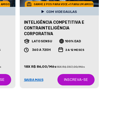
M AMIGO
GANHE 2 POS PARA VOCE +1 PARA UM AMIGO
COM VIDEOAULAS
INTELIGÊNCIA COMPETITIVA E
CONTRAINTELIGÊNCIA
CORPORATIVA
LATO SENSU
100% EAD
360 A 720H
S
2 A 12 MESES
18X R$ 86,00/Mês
s
18X R$ 387,00/Mês
-SE
INSCREVA-SE
SAIBA MAIS