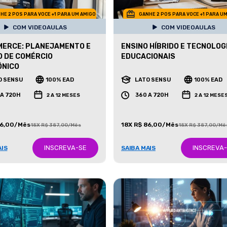
HE 2 POS PARA VOCE +1 PARA UM AMIGO
GANHE 2 POS PARA VOCE +1 PARA U
COM VIDEOAULAS
COM VIDEOAULAS
MERCE: PLANEJAMENTO E
ENSINO HÍBRIDO E TECNOLOG
 DE COMÉRCIO
EDUCACIONAIS
ÔNICO
O SENSU
100% EAD
LATO SENSU
100% EAD
 A 720H
360 A 720H
2 A 12 MESES
2 A 12 MESE
86,00/Mês
18X R$ 86,00/Mês
18X R$ 387,00/Mês
18X R$ 387,00/Mê
INSCREVA-SE
INSCREVA
AIS
SAIBA MAIS