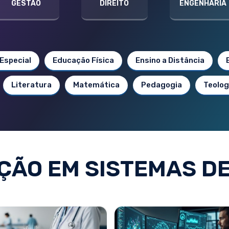
GESTÃO
DIREITO
ENGENHARIA
Especial
Educação Física
Ensino a Distância
Literatura
Matemática
Pedagogia
Teolog
ÃO EM SISTEMAS D