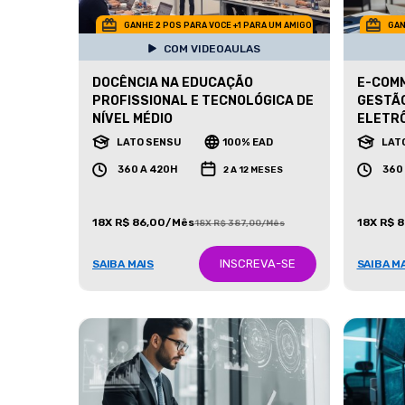
GANHE 2 POS PARA VOCE +1 PARA UM AMIGO
GAN
COM VIDEOAULAS
DOCÊNCIA NA EDUCAÇÃO
E-COM
PROFISSIONAL E TECNOLÓGICA DE
GESTÃO
NÍVEL MÉDIO
ELETR
LATO SENSU
100% EAD
LAT
360 A 420H
360
2 A 12 MESES
18X R$ 86,00/Mês
18X R$ 
18X R$ 387,00/Mês
INSCREVA-SE
SAIBA MAIS
SAIBA M