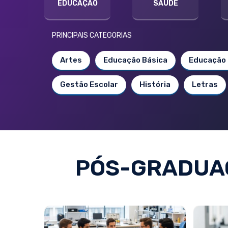
EDUCAÇÃO
SAÚDE
PRINCIPAIS CATEGORIAS
Artes
Educação Básica
Educação 
Gestão Escolar
História
Letras
PÓS-GRADUAÇ