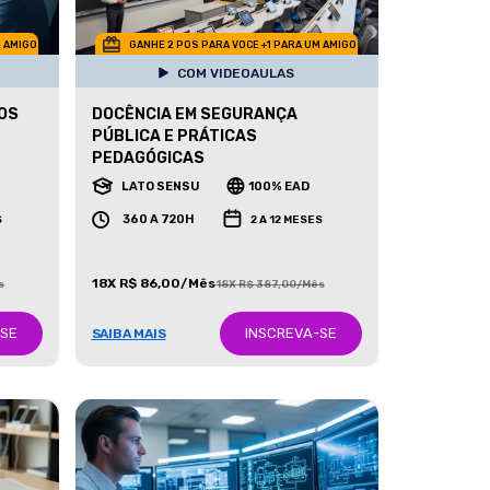
M AMIGO
GANHE 2 POS PARA VOCE +1 PARA UM AMIGO
COM VIDEOAULAS
DOS
DOCÊNCIA EM SEGURANÇA
PÚBLICA E PRÁTICAS
PEDAGÓGICAS
LATO SENSU
100% EAD
360 A 720H
S
2 A 12 MESES
18X R$ 86,00/Mês
s
18X R$ 387,00/Mês
-SE
INSCREVA-SE
SAIBA MAIS