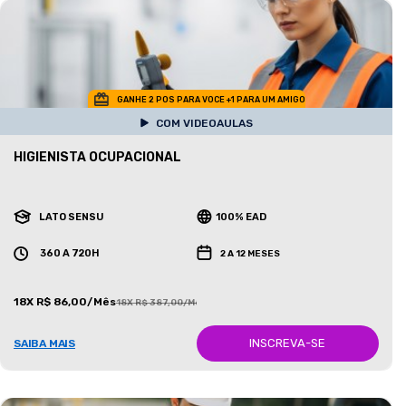
GANHE 2 POS PARA VOCE +1 PARA UM AMIGO
COM VIDEOAULAS
HIGIENISTA OCUPACIONAL
LATO SENSU
100% EAD
360 A 720H
2 A 12 MESES
18X R$ 86,00/Mês
18X R$ 387,00/Mês
INSCREVA-SE
SAIBA MAIS