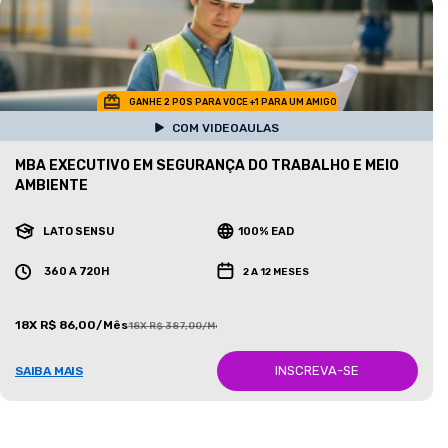
GANHE 2 POS PARA VOCE +1 PARA UM AMIGO
COM VIDEOAULAS
MBA EXECUTIVO EM SEGURANÇA DO TRABALHO E MEIO
AMBIENTE
LATO SENSU
100% EAD
360 A 720H
2 A 12 MESES
18X R$ 86,00/Mês
18X R$ 387,00/Mês
INSCREVA-SE
SAIBA MAIS