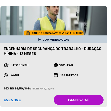
GANHE 2 POS PARA VOCE +1 PARA UM AMIGO
COM VIDEOAULAS
ENGENHARIA DE SEGURANÇA DO TRABALHO - DURAÇÃO
MÍNIMA - 12 MESES
LATO SENSU
100% EAD
660H
12 A 18 MESES
18X R$ 99,50/Mês
18X R$ 447,75/Mês
INSCREVA-SE
SAIBA MAIS