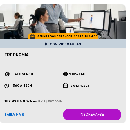
GANHE 2 POS PARA VOCE +1 PARA UM AMIGO
COM VIDEOAULAS
ERGONOMIA
LATO SENSU
100% EAD
360 A 420H
2 A 12 MESES
18X R$ 86,00/Mês
18X R$ 387,00/Mês
INSCREVA-SE
SAIBA MAIS