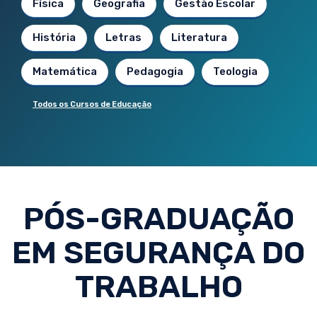
Física
Geografia
Gestão Escolar
História
Letras
Literatura
Matemática
Pedagogia
Teologia
Todos os Cursos de Educação
PÓS-GRADUAÇÃO
EM SEGURANÇA DO
TRABALHO