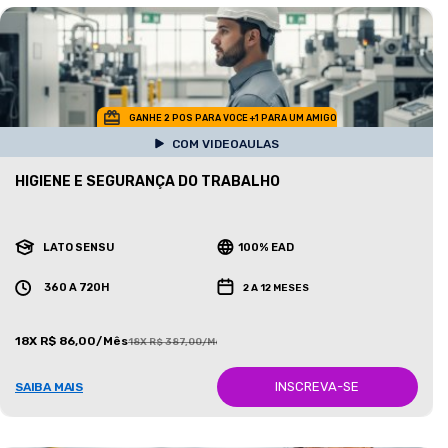
GANHE 2 POS PARA VOCE +1 PARA UM AMIGO
COM VIDEOAULAS
HIGIENE E SEGURANÇA DO TRABALHO
LATO SENSU
100% EAD
360 A 720H
2 A 12 MESES
18X R$ 86,00/Mês
18X R$ 387,00/Mês
INSCREVA-SE
SAIBA MAIS