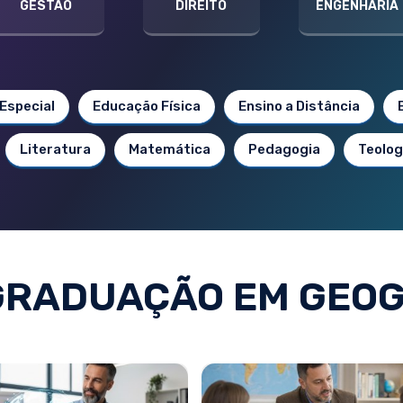
GESTÃO
DIREITO
ENGENHARIA
Especial
Educação Física
Ensino a Distância
Literatura
Matemática
Pedagogia
Teolog
GRADUAÇÃO EM GEOG