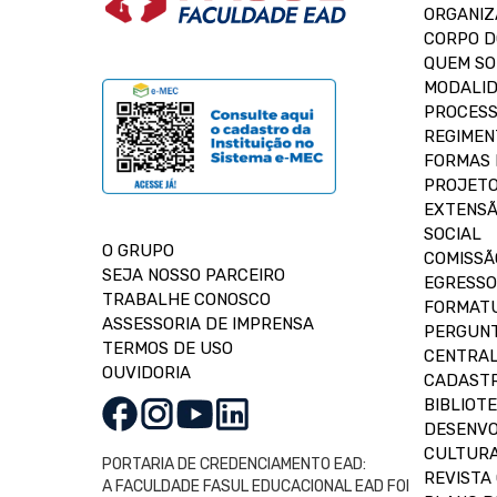
ORGANIZ
CORPO 
QUEM S
MODALID
PROCESS
REGIMEN
FORMAS 
PROJETO
EXTENSÃ
SOCIAL
O GRUPO
COMISSÃ
SEJA NOSSO PARCEIRO
EGRESSO
TRABALHE CONOSCO
FORMAT
ASSESSORIA DE IMPRENSA
PERGUNT
TERMOS DE USO
CENTRAL
OUVIDORIA
CADASTR
BIBLIOT
DESENVO
CULTUR
PORTARIA DE CREDENCIAMENTO EAD:
REVISTA 
A FACULDADE FASUL EDUCACIONAL EAD FOI