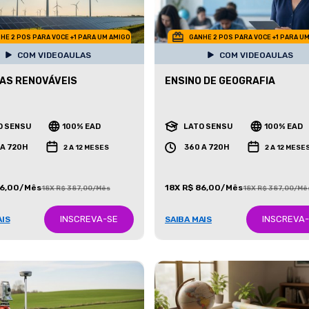
HE 2 POS PARA VOCE +1 PARA UM AMIGO
GANHE 2 POS PARA VOCE +1 PARA U
COM VIDEOAULAS
COM VIDEOAULAS
AS RENOVÁVEIS
ENSINO DE GEOGRAFIA
O SENSU
100% EAD
LATO SENSU
100% EAD
 A 720H
360 A 720H
2 A 12 MESES
2 A 12 MESE
86,00/Mês
18X R$ 86,00/Mês
18X R$ 387,00/Mês
18X R$ 387,00/Mê
INSCREVA-SE
INSCREVA
AIS
SAIBA MAIS