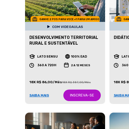
GANHE 2 POS PARA VOCE +1 PARA UM AMIGO
GAN
COM VIDEOAULAS
DESENVOLVIMENTO TERRITORIAL
DIDÁTI
RURAL E SUSTENTÁVEL
LATO SENSU
100% EAD
LAT
360 A 720H
360
2 A 12 MESES
18X R$ 86,00/Mês
18X R$ 
18X R$ 387,00/Mês
INSCREVA-SE
SAIBA MAIS
SAIBA M