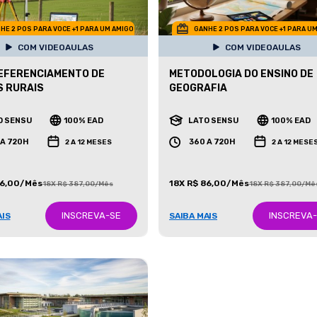
HE 2 POS PARA VOCE +1 PARA UM AMIGO
GANHE 2 POS PARA VOCE +1 PARA U
COM VIDEOAULAS
COM VIDEOAULAS
EFERENCIAMENTO DE
METODOLOGIA DO ENSINO DE
S RURAIS
GEOGRAFIA
O SENSU
100% EAD
LATO SENSU
100% EAD
 A 720H
360 A 720H
2 A 12 MESES
2 A 12 MESE
86,00/Mês
18X R$ 86,00/Mês
18X R$ 387,00/Mês
18X R$ 387,00/Mê
INSCREVA-SE
INSCREVA
AIS
SAIBA MAIS