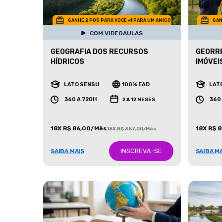
GANHE 2 POS PARA VOCE +1 PARA UM AMIGO
GAN
COM VIDEOAULAS
GEOGRAFIA DOS RECURSOS
GEORR
HÍDRICOS
IMÓVEI
LATO SENSU
100% EAD
LAT
360 A 720H
360
2 A 12 MESES
18X R$ 86,00/Mês
18X R$ 
18X R$ 387,00/Mês
INSCREVA-SE
SAIBA MAIS
SAIBA M