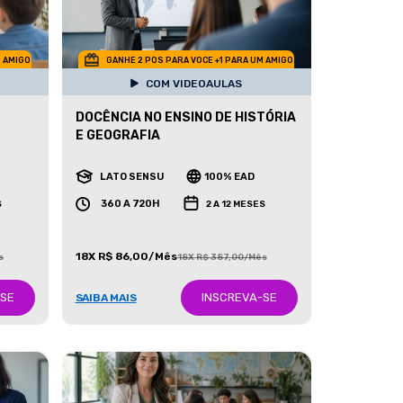
M AMIGO
GANHE 2 POS PARA VOCE +1 PARA UM AMIGO
COM VIDEOAULAS
DOCÊNCIA NO ENSINO DE HISTÓRIA
E GEOGRAFIA
LATO SENSU
100% EAD
360 A 720H
S
2 A 12 MESES
18X R$ 86,00/Mês
s
18X R$ 387,00/Mês
-SE
INSCREVA-SE
SAIBA MAIS