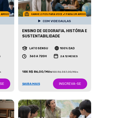
M AMIGO
GANHE 2 POS PARA VOCE +1 PARA UM AMIGO
COM VIDEOAULAS
ENSINO DE GEOGRAFIA, HISTÓRIA E
SUSTENTABILIDADE
LATO SENSU
100% EAD
360 A 720H
S
2 A 12 MESES
18X R$ 86,00/Mês
s
18X R$ 387,00/Mês
-SE
INSCREVA-SE
SAIBA MAIS