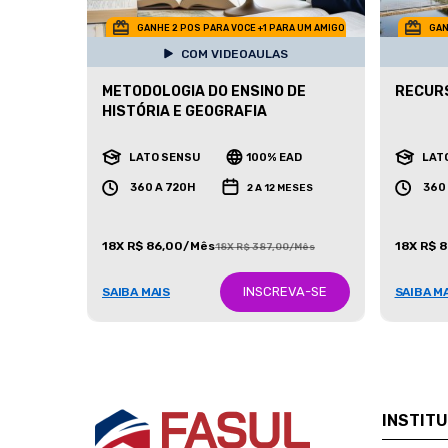
GANHE 2 POS PARA VOCE +1 PARA UM AMIGO
GAN
COM VIDEOAULAS
METODOLOGIA DO ENSINO DE
RECURS
HISTÓRIA E GEOGRAFIA
LATO SENSU
100% EAD
LAT
360 A 720H
360
2 A 12 MESES
18X R$ 86,00/Mês
18X R$ 
18X R$ 387,00/Mês
INSCREVA-SE
SAIBA MAIS
SAIBA M
INSTIT