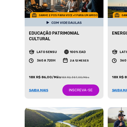
GANHE 2 POS PARA VOCE +1 PARA UM AMIGO
GAN
COM VIDEOAULAS
EDUCAÇÃO PATRIMONIAL
ENERGI
CULTURAL
LATO SENSU
100% EAD
LAT
360 A 720H
360
2 A 12 MESES
18X R$ 86,00/Mês
18X R$ 
18X R$ 387,00/Mês
INSCREVA-SE
SAIBA MAIS
SAIBA M