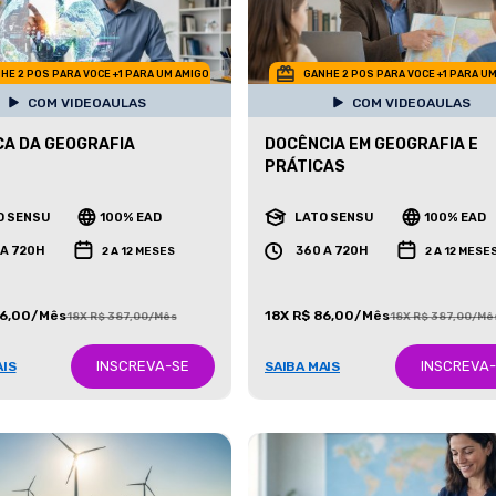
HE 2 POS PARA VOCE +1 PARA UM AMIGO
GANHE 2 POS PARA VOCE +1 PARA U
COM VIDEOAULAS
COM VIDEOAULAS
CA DA GEOGRAFIA
DOCÊNCIA EM GEOGRAFIA E
PRÁTICAS
O SENSU
100% EAD
LATO SENSU
100% EAD
 A 720H
360 A 720H
2 A 12 MESES
2 A 12 MESE
86,00/Mês
18X R$ 86,00/Mês
18X R$ 387,00/Mês
18X R$ 387,00/Mê
INSCREVA-SE
INSCREVA
AIS
SAIBA MAIS