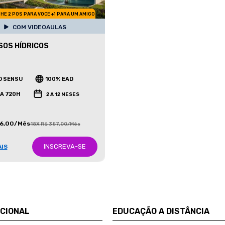
HE 2 POS PARA VOCE +1 PARA UM AMIGO
COM VIDEOAULAS
OS HÍDRICOS
O SENSU
100% EAD
 A 720H
2 A 12 MESES
86,00/Mês
18X R$ 387,00/Mês
INSCREVA-SE
AIS
UCIONAL
EDUCAÇÃO A DISTÂNCIA