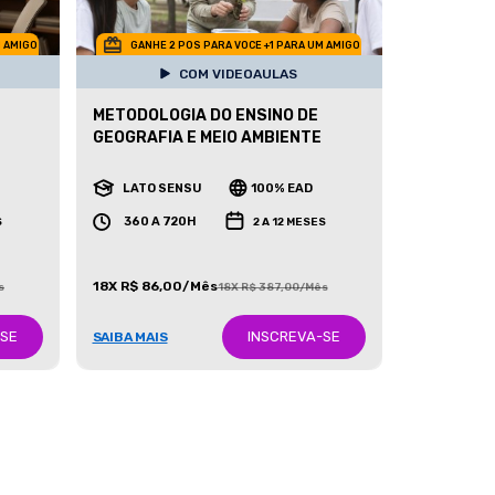
M AMIGO
GANHE 2 POS PARA VOCE +1 PARA UM AMIGO
COM VIDEOAULAS
METODOLOGIA DO ENSINO DE
GEOGRAFIA E MEIO AMBIENTE
LATO SENSU
100% EAD
360 A 720H
S
2 A 12 MESES
18X R$ 86,00/Mês
s
18X R$ 387,00/Mês
-SE
INSCREVA-SE
SAIBA MAIS