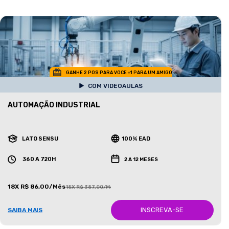
GANHE 2 POS PARA VOCE +1 PARA UM AMIGO
COM VIDEOAULAS
AUTOMAÇÃO INDUSTRIAL
LATO SENSU
100% EAD
360 A 720H
2 A 12 MESES
18X R$ 86,00/Mês
18X R$ 387,00/Mês
INSCREVA-SE
SAIBA MAIS