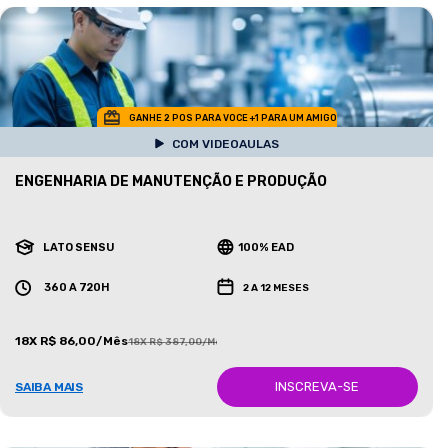
GANHE 2 POS PARA VOCE +1 PARA UM AMIGO
COM VIDEOAULAS
ENGENHARIA DE MANUTENÇÃO E PRODUÇÃO
LATO SENSU
100% EAD
360 A 720H
2 A 12 MESES
18X R$ 86,00/Mês
18X R$ 387,00/Mês
INSCREVA-SE
SAIBA MAIS