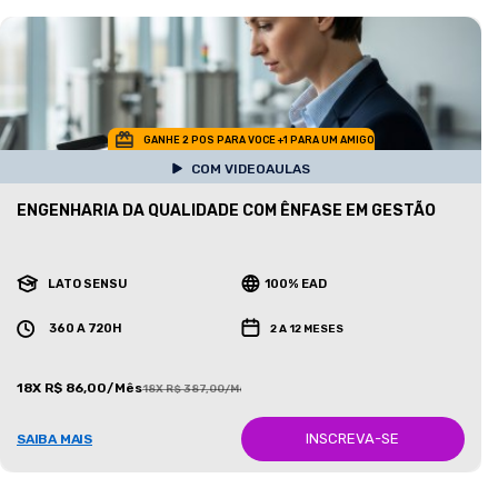
GANHE 2 POS PARA VOCE +1 PARA UM AMIGO
COM VIDEOAULAS
ENGENHARIA DA QUALIDADE COM ÊNFASE EM GESTÃO
LATO SENSU
100% EAD
360 A 720H
2 A 12 MESES
18X R$ 86,00/Mês
18X R$ 387,00/Mês
INSCREVA-SE
SAIBA MAIS