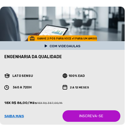
GANHE 2 POS PARA VOCE +1 PARA UM AMIGO
COM VIDEOAULAS
ENGENHARIA DA QUALIDADE
LATO SENSU
100% EAD
360 A 720H
2 A 12 MESES
18X R$ 86,00/Mês
18X R$ 387,00/Mês
INSCREVA-SE
SAIBA MAIS