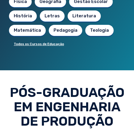
Física
Geografia
Gestão Escolar
História
Letras
Literatura
Matemática
Pedagogia
Teologia
Todos os Cursos de Educação
PÓS-GRADUAÇÃO
EM ENGENHARIA
DE PRODUÇÃO