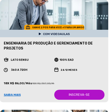
GANHE 2 POS PARA VOCE +1 PARA UM AMIGO
COM VIDEOAULAS
ENGENHARIA DE PRODUÇÃO E GERENCIAMENTO DE
PROJETOS
LATO SENSU
100% EAD
360 A 720H
2 A 12 MESES
18X R$ 86,00/Mês
18X R$ 387,00/Mês
INSCREVA-SE
SAIBA MAIS