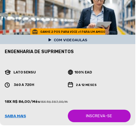
GANHE 2 POS PARA VOCE +1 PARA UM AMIGO
COM VIDEOAULAS
ENGENHARIA DE SUPRIMENTOS
LATO SENSU
100% EAD
360 A 720H
2 A 12 MESES
18X R$ 86,00/Mês
18X R$ 387,00/Mês
INSCREVA-SE
SAIBA MAIS