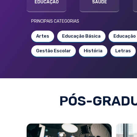
EDUCAÇÃO
SAÚDE
PRINCIPAIS CATEGORIAS
Artes
Educação Básica
Educação 
Gestão Escolar
História
Letras
PÓS-GRADU