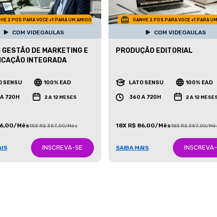
HE 2 POS PARA VOCE +1 PARA UM AMIGO
GANHE 2 POS PARA VOCE +1 PARA U
COM VIDEOAULAS
COM VIDEOAULAS
 GESTÃO DE MARKETING E
PRODUÇÃO EDITORIAL
ICAÇÃO INTEGRADA
O SENSU
100% EAD
LATO SENSU
100% EAD
 A 720H
360 A 720H
2 A 12 MESES
2 A 12 MESE
86,00/Mês
18X R$ 86,00/Mês
18X R$ 387,00/Mês
18X R$ 387,00/Mê
INSCREVA-SE
INSCREVA
AIS
SAIBA MAIS