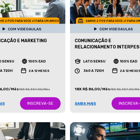
HE 2 POS PARA VOCE +1 PARA UM AMIGO
GANHE 2 POS PARA VOCE +1 PARA U
COM VIDEOAULAS
COM VIDEOAULAS
CAÇÃO E MARKETING
COMUNICAÇÃO E
RELACIONAMENTO INTERPE
O SENSU
100% EAD
LATO SENSU
100% EAD
 A 720H
360 A 720H
2 A 12 MESES
2 A 12 MESE
86,00/Mês
18X R$ 86,00/Mês
18X R$ 387,00/Mês
18X R$ 387,00/Mê
INSCREVA-SE
INSCREVA
AIS
SAIBA MAIS