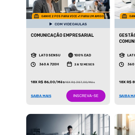
GANHE 2 POS PARA VOCE +1 PARA UM AMIGO
GAN
COM VIDEOAULAS
COMUNICAÇÃO EMPRESARIAL
GESTÃO
COMUN
LATO SENSU
100% EAD
LAT
360 A 720H
360
2 A 12 MESES
18X R$ 86,00/Mês
18X R$ 
18X R$ 387,00/Mês
INSCREVA-SE
SAIBA MAIS
SAIBA M