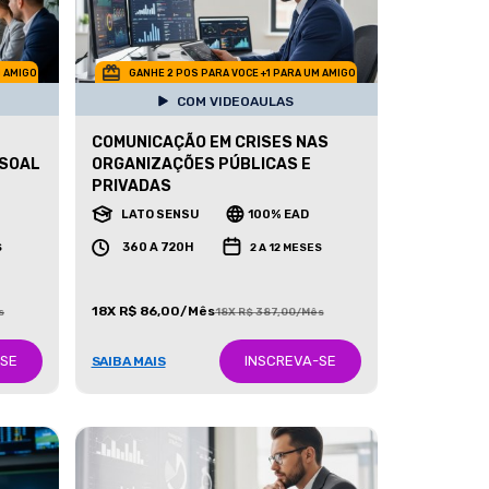
M AMIGO
GANHE 2 POS PARA VOCE +1 PARA UM AMIGO
COM VIDEOAULAS
COMUNICAÇÃO EM CRISES NAS
SSOAL
ORGANIZAÇÕES PÚBLICAS E
PRIVADAS
LATO SENSU
100% EAD
360 A 720H
S
2 A 12 MESES
18X R$ 86,00/Mês
s
18X R$ 387,00/Mês
-SE
INSCREVA-SE
SAIBA MAIS