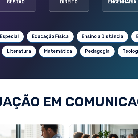
GESTÃO
DIREITO
ENGENHARIA
Especial
Educação Física
Ensino a Distância
Literatura
Matemática
Pedagogia
Teolog
AÇÃO EM COMUNICA