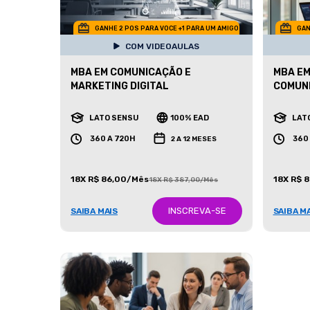
GANHE 2 POS PARA VOCE +1 PARA UM AMIGO
GAN
COM VIDEOAULAS
MBA EM COMUNICAÇÃO E
MBA EM
MARKETING DIGITAL
COMUN
LATO SENSU
100% EAD
LAT
360 A 720H
360
2 A 12 MESES
18X R$ 86,00/Mês
18X R$ 
18X R$ 387,00/Mês
INSCREVA-SE
SAIBA MAIS
SAIBA M