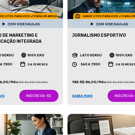
HE 2 POS PARA VOCE +1 PARA UM AMIGO
GANHE 2 POS PARA VOCE +1 PARA U
COM VIDEOAULAS
COM VIDEOAULAS
 DE MARKETING E
JORNALISMO ESPORTIVO
ICAÇÃO INTEGRADA
O SENSU
100% EAD
LATO SENSU
100% EAD
 A 720H
360 A 720H
2 A 12 MESES
2 A 12 MESE
86,00/Mês
18X R$ 86,00/Mês
18X R$ 387,00/Mês
18X R$ 387,00/Mê
INSCREVA-SE
INSCREVA
AIS
SAIBA MAIS