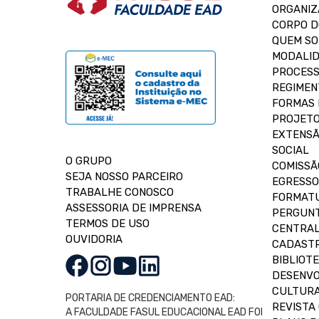
ORGANIZ
CORPO 
QUEM S
MODALID
PROCESS
REGIMEN
FORMAS 
PROJETO
EXTENSÃ
SOCIAL
O GRUPO
COMISSÃ
SEJA NOSSO PARCEIRO
EGRESSO
TRABALHE CONOSCO
FORMAT
ASSESSORIA DE IMPRENSA
PERGUNT
TERMOS DE USO
CENTRAL
OUVIDORIA
CADASTR
BIBLIOT
DESENVO
CULTUR
PORTARIA DE CREDENCIAMENTO EAD:
REVISTA 
A FACULDADE FASUL EDUCACIONAL EAD FOI