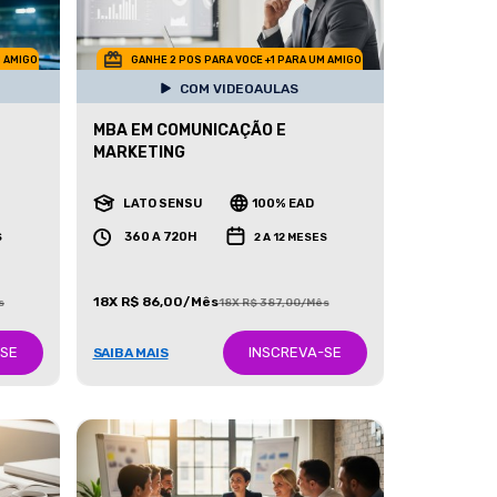
M AMIGO
GANHE 2 POS PARA VOCE +1 PARA UM AMIGO
COM VIDEOAULAS
MBA EM COMUNICAÇÃO E
MARKETING
LATO SENSU
100% EAD
360 A 720H
S
2 A 12 MESES
18X R$ 86,00/Mês
s
18X R$ 387,00/Mês
-SE
INSCREVA-SE
SAIBA MAIS