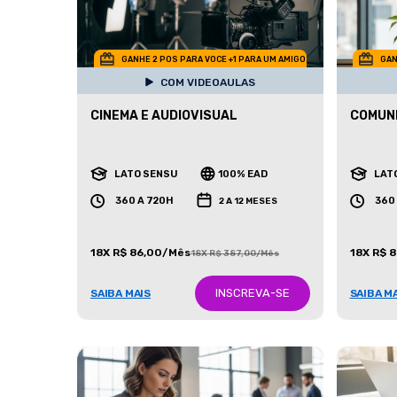
GANHE 2 POS PARA VOCE +1 PARA UM AMIGO
GAN
COM VIDEOAULAS
CINEMA E AUDIOVISUAL
COMUNI
LATO SENSU
100% EAD
LAT
360 A 720H
360
2 A 12 MESES
18X R$ 86,00/Mês
18X R$ 
18X R$ 387,00/Mês
INSCREVA-SE
SAIBA MAIS
SAIBA M