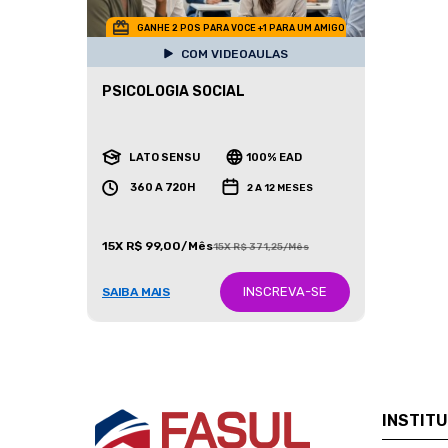
GANHE 2 POS PARA VOCE +1 PARA UM AMIGO
COM VIDEOAULAS
PSICOLOGIA SOCIAL
LATO SENSU
100% EAD
360 A 720H
2 A 12 MESES
15X R$ 99,00/Mês
15X R$ 371,25/Mês
INSCREVA-SE
SAIBA MAIS
INSTIT