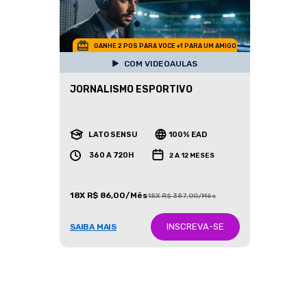
GANHE 2 POS PARA VOCE +1 PARA UM AMIGO
COM VIDEOAULAS
JORNALISMO ESPORTIVO
LATO SENSU
100% EAD
360 A 720H
2 A 12 MESES
18X R$ 86,00/Mês
18X R$ 387,00/Mês
INSCREVA-SE
SAIBA MAIS