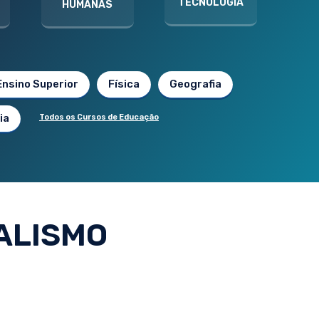
TECNOLOGIA
HUMANAS
Ensino Superior
Física
Geografia
ia
Todos os Cursos de Educação
ALISMO