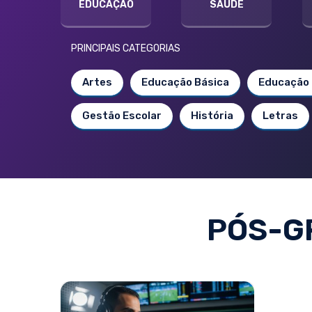
EDUCAÇÃO
SAÚDE
PRINCIPAIS CATEGORIAS
Artes
Educação Básica
Educação 
Gestão Escolar
História
Letras
PÓS-G