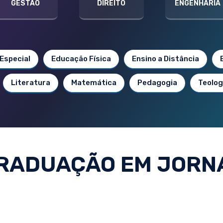
GESTÃO
DIREITO
ENGENHARIA
Especial
Educação Física
Ensino a Distância
Literatura
Matemática
Pedagogia
Teolog
RADUAÇÃO EM JORN