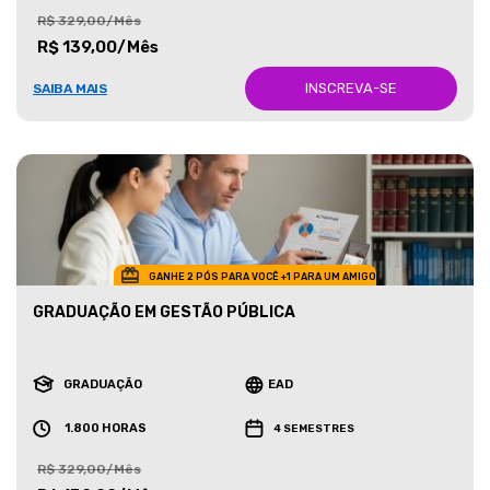
R$ 329,00/Mês
R$ 139,00/Mês
INSCREVA-SE
SAIBA MAIS
GANHE 2 PÓS PARA VOCÊ +1 PARA UM AMIGO
GRADUAÇÃO EM GESTÃO PÚBLICA
GRADUAÇÃO
EAD
1.800 HORAS
4 SEMESTRES
R$ 329,00/Mês