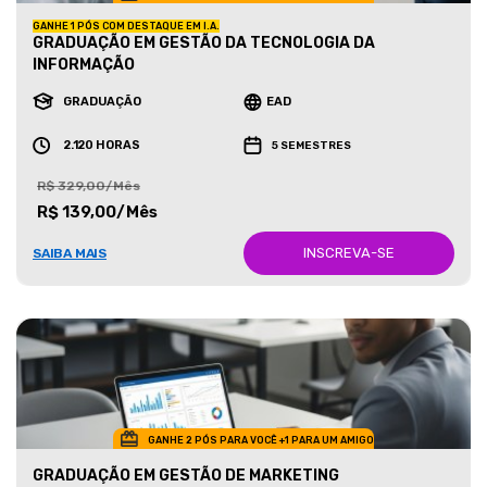
GANHE 1 PÓS COM DESTAQUE EM I.A.
GRADUAÇÃO EM GESTÃO DA TECNOLOGIA DA
INFORMAÇÃO
GRADUAÇÃO
EAD
2.120 HORAS
5 SEMESTRES
R$ 329,00/Mês
R$ 139,00/Mês
INSCREVA-SE
SAIBA MAIS
GANHE 2 PÓS PARA VOCÊ +1 PARA UM AMIGO
GRADUAÇÃO EM GESTÃO DE MARKETING