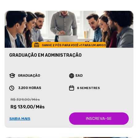
GANHE 2 PÓS PARA VOCÊ +1 PARA UM AMIGO
GRADUAÇÃO EM ADMINISTRAÇÃO
GRADUAÇÃO
EAD
3.200 HORAS
8 SEMESTRES
R$ 329,00/Mês
R$ 139,00/Mês
INSCREVA-SE
SAIBA MAIS