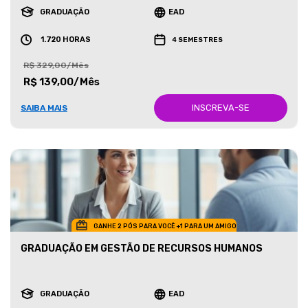
GRADUAÇÃO
EAD
1.720 HORAS
4 SEMESTRES
R$ 329,00/Mês
R$ 139,00/Mês
INSCREVA-SE
SAIBA MAIS
GANHE 2 PÓS PARA VOCÊ +1 PARA UM AMIGO
GRADUAÇÃO EM GESTÃO DE RECURSOS HUMANOS
GRADUAÇÃO
EAD