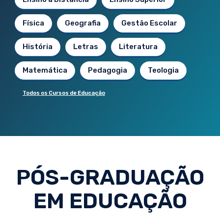
Física
Geografia
Gestão Escolar
História
Letras
Literatura
Matemática
Pedagogia
Teologia
Todos os Cursos de Educação
PÓS-GRADUAÇÃO
EM EDUCAÇÃO