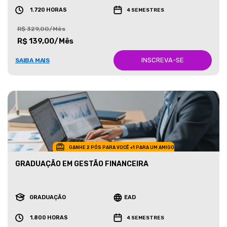
1.720 HORAS
4 SEMESTRES
R$ 329,00/Mês
R$ 139,00/Mês
INSCREVA-SE
SAIBA MAIS
GANHE 2 PÓS PARA VOCÊ +1 PARA UM AMIGO
GRADUAÇÃO EM GESTÃO FINANCEIRA
GRADUAÇÃO
EAD
1.800 HORAS
4 SEMESTRES