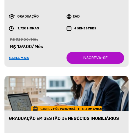
GRADUAÇÃO
EAD
1.720 HORAS
4 SEMESTRES
R$ 329,00/Mês
R$ 139,00/Mês
INSCREVA-SE
SAIBA MAIS
GANHE 2 PÓS PARA VOCÊ +1 PARA UM AMIGO
GRADUAÇÃO EM GESTÃO DE NEGÓCIOS IMOBILIÁRIOS