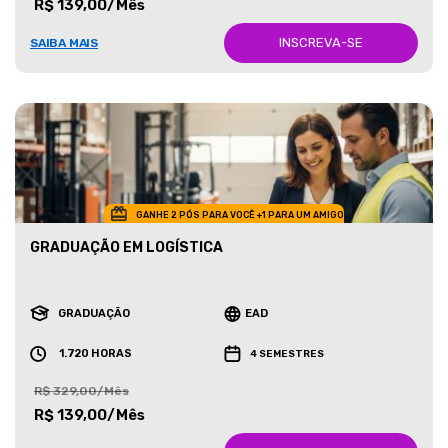
R$ 139,00/Mês
INSCREVA-SE
SAIBA MAIS
GANHE 2 PÓS PARA VOCÊ +1 PARA UM AMIGO
GRADUAÇÃO EM LOGÍSTICA
GRADUAÇÃO
EAD
1.720 HORAS
4 SEMESTRES
R$ 329,00/Mês
R$ 139,00/Mês