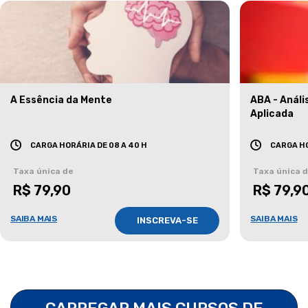
A Essência da Mente
ABA - Anál
Aplicada
CARGA HORÁRIA DE 08 A 40 H
CARGA HO
Taxa única de
Taxa única 
R$ 79,90
R$ 79,9
SAIBA MAIS
SAIBA MAIS
INSCREVA-SE
CARREGAR MAIS CURSOS DE