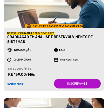
GANHE 2 PÓS PARA VOCÊ +1 PARA UM AMIGO
DESTAQUE PARA FULL STACK DEVELOPER
GRADUAÇÃO EM ANÁLISE E DESENVOLVIMENTO DE
SISTEMAS
GRADUAÇÃO
EAD
2.120 HORAS
5 SEMESTRES
R$ 329,00/Mês
R$ 139,00/Mês
INSCREVA-SE
SAIBA MAIS