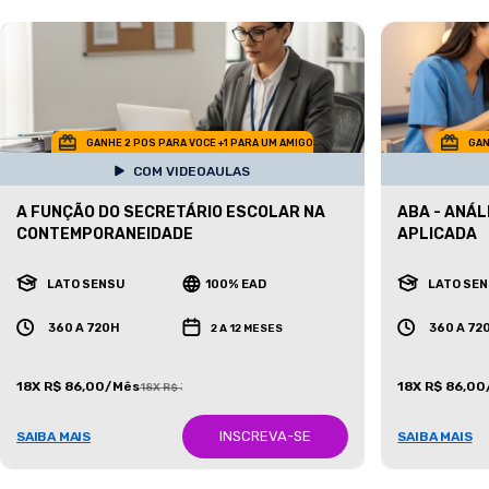
GANHE 2 POS PARA VOCE +1 PARA UM AMIGO
GAN
COM VIDEOAULAS
A FUNÇÃO DO SECRETÁRIO ESCOLAR NA
ABA - ANÁ
CONTEMPORANEIDADE
APLICADA
LATO SENSU
100% EAD
LATO SE
360 A 720H
360 A 72
2 A 12 MESES
18X R$ 86,00/Mês
18X R$ 86,0
18X R$ 387,00/Mês
INSCREVA-SE
SAIBA MAIS
SAIBA MAIS