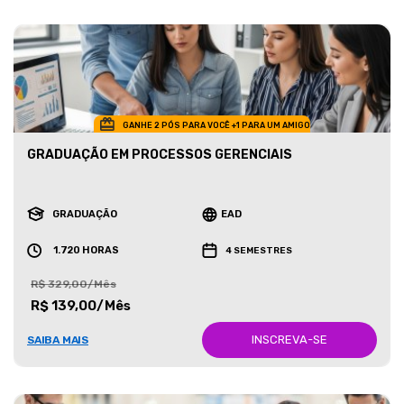
GANHE 2 PÓS PARA VOCÊ +1 PARA UM AMIGO
GRADUAÇÃO EM PROCESSOS GERENCIAIS
GRADUAÇÃO
EAD
1.720 HORAS
4 SEMESTRES
R$ 329,00/Mês
R$ 139,00/Mês
INSCREVA-SE
SAIBA MAIS