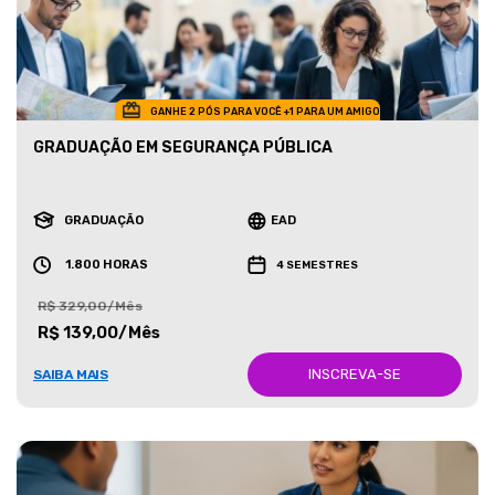
GANHE 2 PÓS PARA VOCÊ +1 PARA UM AMIGO
GRADUAÇÃO EM SEGURANÇA PÚBLICA
GRADUAÇÃO
EAD
1.800 HORAS
4 SEMESTRES
R$ 329,00/Mês
R$ 139,00/Mês
INSCREVA-SE
SAIBA MAIS