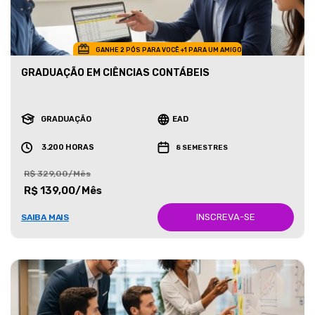
GANHE 2 PÓS PARA VOCÊ +1 PARA UM AMIGO
GRADUAÇÃO EM CIÊNCIAS CONTÁBEIS
GRADUAÇÃO
EAD
3.200 HORAS
8 SEMESTRES
R$ 329,00/Mês
R$ 139,00/Mês
INSCREVA-SE
SAIBA MAIS