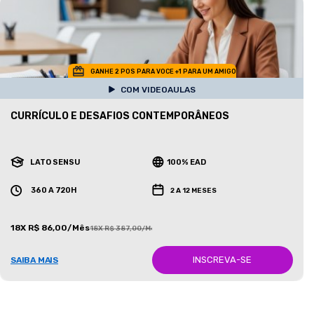
GANHE 2 POS PARA VOCE +1 PARA UM AMIGO
COM VIDEOAULAS
CURRÍCULO E DESAFIOS CONTEMPORÂNEOS
LATO SENSU
100% EAD
360 A 720H
2 A 12 MESES
18X R$ 86,00/Mês
18X R$ 387,00/Mês
INSCREVA-SE
SAIBA MAIS